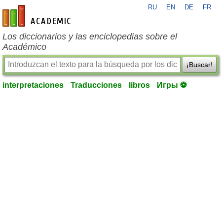
RU
EN
DE
FR
es-academic.com
Los diccionarios y las enciclopedias sobre el
Académico
¡Buscar!
interpretaciones
Traducciones
libros
Игры ⚽