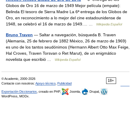
Globos de Oro 16 de marzo de 1949 Mejor película (empate):
Belinda El tesoro de Sierra Madre La 6ª entrega de los Globos de
Oro, en reconocimiento a lo mejor del cine estadounidense de
1948, se celebró el 16 de marzo de 1949.… …
Wikipedia Español
Bruno Traven
— Saltar a navegación, búsqueda B. Traven
(Alemania, 25 de febrero de 1882 México, 26 de marzo de 1969)
es uno de los tantos seudónimos (Hermann Albert Otto Max Feige,
Hal Croves, Traven Torsvan o Ret Marut), de un enigmático
novelista que escribió …
Wikipedia Español
© Academic, 2000-2026
18+
Contacte con nosotros:
Apoyo técnico
,
Publicidad
Exportación Diccionarios
, creado en PHP,
Joomla,
Drupal,
WordPress, MODx.